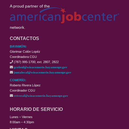
A proud partner of the
network.
CONTACTOS
BAYAMÓN:
Glorimar Colón Lopéz
Coordinadora CGU
(787) 995-1700, ext. 2807, 2822
gcolonl@wioacomerio.bayamonpr.gov
juntalocal@wioacomerio.bayamonpr.gov
COMERÍO:
Roberto Rivera López
Coordinador CGU
rriveral@wioacomerio.bayamonpr.gov
HORARIO DE SERVICIO
Lunes – Viernes
8:00am – 4:30pm