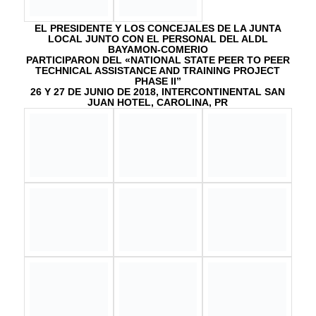
Los Talleres de Literacia Financiera y Preparación para el
Empleo se ofrecieron los días 12 y 13 de junio de 2018, en
la Local de Comerío (Salón de Conferencias) para 33
participantes y; los días 14 y 15 de junio de 2018, se
ofrecieron en la Escuela de Bellas Artes de Bayamón para
90 participantes, para un total de 123 participantes.
Inauguración tienda MIIO