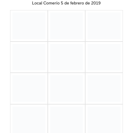
EL PRESIDENTE Y LOS CONCEJALES DE LA JUNTA
LOCAL JUNTO CON EL PERSONAL DEL ALDL
BAYAMON-COMERIO
PARTICIPARON DEL «NATIONAL STATE PEER TO PEER
TECHNICAL ASSISTANCE AND TRAINING PROJECT
PHASE II”
26 Y 27 DE JUNIO DE 2018, INTERCONTINENTAL SAN
JUAN HOTEL, CAROLINA, PR