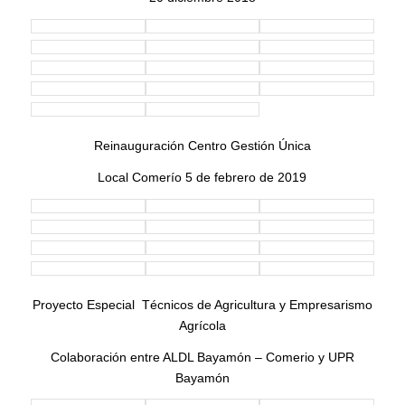
EL PRESIDENTE Y LOS CONCEJALES DE LA JUNTA
LOCAL JUNTO CON EL PERSONAL DEL ALDL
BAYAMON-COMERIO
PARTICIPARON DEL «NATIONAL STATE PEER TO PEER
TECHNICAL ASSISTANCE AND TRAINING PROJECT
PHASE II”
26 Y 27 DE JUNIO DE 2018, INTERCONTINENTAL SAN
JUAN HOTEL, CAROLINA, PR
Los Talleres de Literacia Financiera y Preparación para el
Empleo se ofrecieron los días 12 y 13 de junio de 2018, en
la Local de Comerío (Salón de Conferencias) para 33
participantes y; los días 14 y 15 de junio de 2018, se
ofrecieron en la Escuela de Bellas Artes de Bayamón para