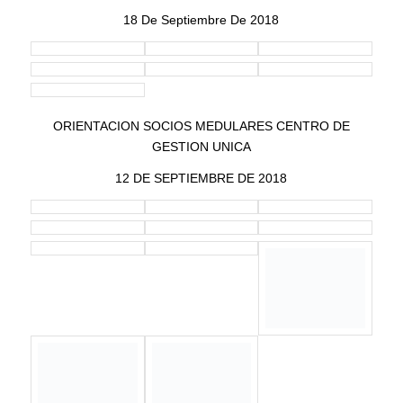
18 De Septiembre De 2018
ORIENTACION SOCIOS MEDULARES CENTRO DE
GESTION UNICA
12 DE SEPTIEMBRE DE 2018
EL PRESIDENTE Y LOS CONCEJALES DE LA JUNTA
LOCAL JUNTO CON EL PERSONAL DEL ALDL
BAYAMON-COMERIO
PARTICIPARON DEL «NATIONAL STATE PEER TO PEER
TECHNICAL ASSISTANCE AND TRAINING PROJECT
PHASE II”
26 Y 27 DE JUNIO DE 2018, INTERCONTINENTAL SAN
JUAN HOTEL, CAROLINA, PR