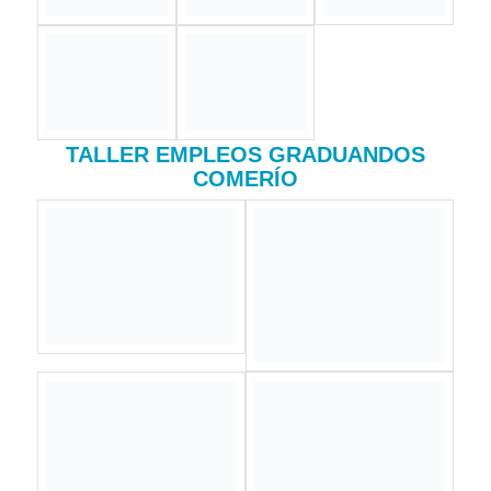
Reinauguración Centro Gestión Única
Local Comerío 5 de febrero de 2019
Proyecto Especial Técnicos de Agricultura y Empresarismo
Agrícola
Colaboración entre ALDL Bayamón – Comerio y UPR
Bayamón
Apertura Proyecto Especial Técnicos de Agricultura y