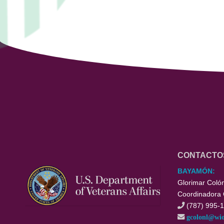
CONTACTO
BAYAMÓN:
Glorimar Coló
Coordinadora
(787) 995-1
gcolonl@wi