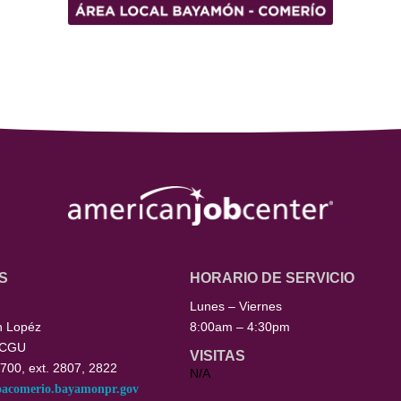
S
HORARIO DE SERVICIO
Lunes – Viernes
n Lopéz
8:00am – 4:30pm
 CGU
VISITAS
700, ext. 2807, 2822
N/A
oacomerio.bayamonpr.gov