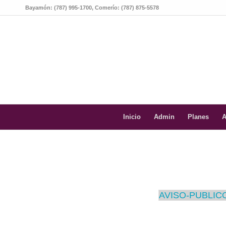
Bayamón: (787) 995-1700, Comerío: (787) 875-5578
Inicio
Admin
Planes
A
AVISO-PUBLICO