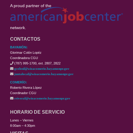
A proud partner of the
network.
CONTACTOS
BAYAMÓN:
Glorimar Colón Lopéz
Coordinadora CGU
(787) 995-1700, ext. 2807, 2822
gcolonl@wioacomerio.bayamonpr.gov
juntalocal@wioacomerio.bayamonpr.gov
COMERÍO:
Roberto Rivera López
Coordinador CGU
rriveral@wioacomerio.bayamonpr.gov
HORARIO DE SERVICIO
Lunes – Viernes
8:00am – 4:30pm