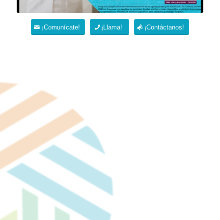
¡Comunícate!
¡Llama!
¡Contáctanos!