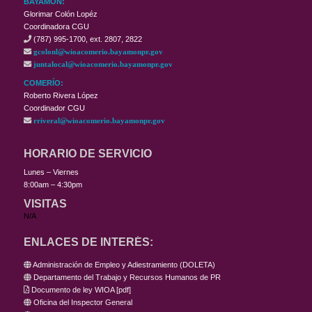
BAYAMÓN:
Glorimar Colón Lopéz
Coordinadora CGU
(787) 995-1700, ext. 2807, 2822
gcolonl@wioacomerio.bayamonpr.gov
juntalocal@wioacomerio.bayamonpr.gov
COMERÍO:
Roberto Rivera López
Coordinador CGU
rriveral@wioacomerio.bayamonpr.gov
HORARIO DE SERVICIO
Lunes – Viernes
8:00am – 4:30pm
VISITAS
N/A
ENLACES DE INTERÉS:
Administración de Empleo y Adiestramiento (DOLETA)
Departamento del Trabajo y Recursos Humanos de PR
Documento de ley WIOA
[
pdf
]
Oficina del Inspector General