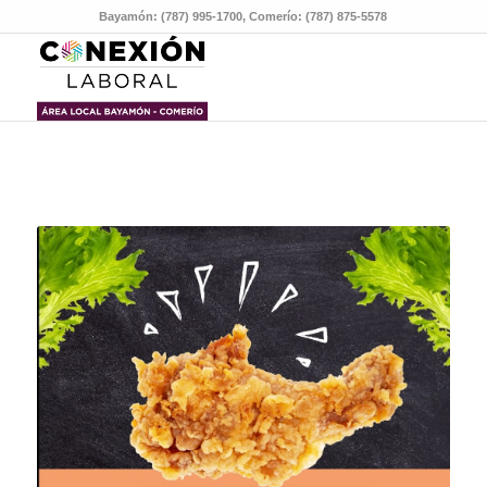
Bayamón: (787) 995-1700, Comerío: (787) 875-5578